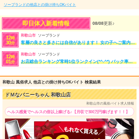
ソープランドの他店との掛け持ちOKバイト
即日体入新着情報
08/08
更新♪
和歌山市
ソープランド
12
時
30
客層の良さと多さには自信があります！ 女の子へご案内する前に スタッフが厳しくチェックしているので 安心してお仕事ができます(*´꒳`*) オープンから毎日たくさんのお客様から お問合せ＆ご来店いただいております
分
和歌山市
ソープランド
12
時
01
お店総合ランキング常時1位ランクイン(*^-^*) バック率・保証制度・完全送迎と 好条件、高収入を入店してくれた 女の子には必ずお約束ヾ(⌒▽⌒）ゞ さらに！和歌山バニーちゃんの好条件(^^)/ ★プライバシー保護万全 ★スキン完全着用店 ★月１回の検査実地で安心・安全♪ ★余分に取られる大型雑費は無し♪ ★プロによる撮影費用は全て無料 ★毎回必ず必要な備品が全て無料(｡•̀ᴗ-)و 働きやすさを重視した新感覚カジュアルソープで あなたもお仕事始めませんか(*'ω'*)？
分
和歌山 風俗求人 他店との掛け持ちOKバイト 検索結果
ドＭなバニーちゃん 和歌山店
和歌山市の風俗バイト求人情報
ヘルス感覚でヘルスの倍以上稼げる♪【月収で300万円稼げます！！】