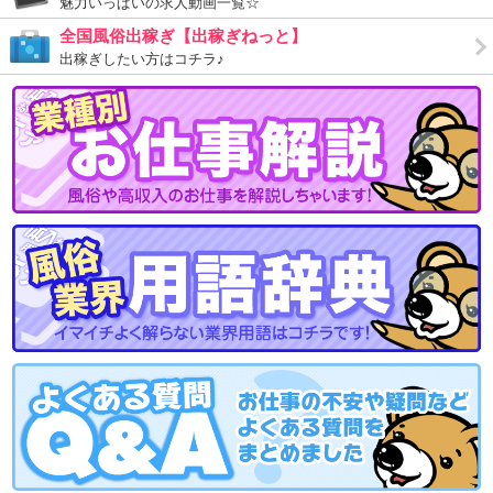
魅力いっぱいの求人動画一覧☆
☆和歌山まで遠い・・・
全国風俗出稼ぎ【出稼ぎねっと】
大阪からでもお店まで完全送迎♪
出稼ぎしたい方はコチラ♪
それ以外も応相談(｀・ω・´)
さらに綺麗な寮を完備しているので
出稼ぎの枠でも大歓迎!(^^)!
週末のみ、５日間、１か月、何でもお任せください♪
★面接に行くのが面倒・・・
大阪からお店まで送迎できます(◆*艸'v`*)
それでも面倒であれば大阪でも面接致します(^^♪
女の子第一主義のお店だからこそ
好条件高収入実現可能(*´∀｀)
あなたのご応募お待ちしていますヾ(o´∀｀o)ﾉ