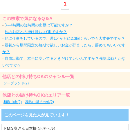
1
★気になるお給料は・・・
この検索で気になるQ＆A
選べるバック
60分12000円+α
-
3～4時間の短時間の出勤は可能ですか？
女の子の希望に合わせて
-
他のお店との掛け持ちはOKですか？
最大3万円までお給料アップ♪
-
他に仕事をしているので、週1とか月に2,3回くらいでも大丈夫ですか？
-
最初から期間限定の短期で欲しいお金が貯まったら、辞めてもいいです
☆服装は・・・
か？
当店は通常時のラフで可愛い衣装
-
自由出勤て、本当に空いてるときだけでいいんですか？強制出勤とかな
イベント時のコスプレを用意しております♪
いですか？
手ぶらで楽々お仕事開始( ´ ▽ ` )
他店との掛け持ちOKのジャンル一覧
可愛いポニーテール姿で
ソープランド(2)
お出迎えしてください(*^-^*)
他店との掛け持ちOKのエリア一覧
★お客さんの感じは・・・
和歌山市(2)
和歌山県その他(2)
ポニーテールはプチ高級店なので
客層の良さと、多さには自信があります(^^)/
このページを見た人が見ています！
女の子に会う前に必ずお店のスタッフが
確認致しております！ご安心ください(*´꒳`*)
ドМな奥さん日本橋 (ホテヘル)