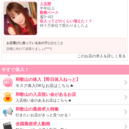
入店歴
☆もし稼げなかったら・・・
半年以上
勤務ペース
オープンから毎日たくさんのお客様が
週3~4日
ご来店されていますが、もし万が一稼げなかった場合でも安心！
収入ってどのくらい増えた！？
何十万単位で変わりましたよ
ポニーテールには保証制度も設けています(*´▽｀*)
7時間 45000円
12時間 85000円
お店選びに迷っている女の子にひとこと
14時間 100000円
目標に向けて頑張りましょ(*^^*)
このお店の求人を詳しく見る
もちろんそれ以上も相談可能ですよ(^_-)-☆
この高額保証を打ち出すくらい
今すぐ体入！
ポニーテールは女の子を稼がすことに
絶対の自信があります( *´艸｀)
和歌山の体入【即日体入ねっと】
今スグ体入OKなお店はこちら★
★たくさん働けない・・・
和歌山の入店祝い金があるお店
ポニーテールは完全自由出勤、シフト制度！
入店祝い金のあるお店はこちら★
週１回、月１回でも構いません（＞▽＜☆）
和歌山の風俗求人特集
さらに９～２４時の間の好きな時間に
行きたいお店がきっと見つかる！
勤務可能で働きやすさ抜群(#^.^#)
全国風俗求人動画