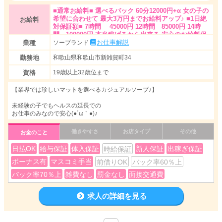
■通常お給料■ 選べるバック 60分12000円+α 女の子の
希望に合わせて 最大3万円までお給料アップ♪ ■1日絶
お給料
対保証額■ 7時間 45000円 12時間 85000円 14時
間 100000円 本当稼げるから出来る 安心のお給料保
証♪ 空いた時間でのお仕事でも 月収100万以上稼がれ
お仕事解説
業種
ソープランド
る方多数です！
勤務地
和歌山県和歌山市新雑賀町34
資格
19歳以上32歳位まで
【業界では珍しいマットを選べるカジュアルソープ♪】
未経験の子でもヘルスの延長での
お仕事のみなので安心(●´ω｀●)♪
マニュアルに沿った簡単講習！
働きやすさ
お店タイプ
その他
お金のこと
即勤務可能(p・▽< q)
日払OK
給与保証
体入保証
新人保証
出稼ぎ保証
時給保証
オープンから今現在でも大盛況！
ボーナス有
マスコミ手当
毎回高収入ＧＥＴ！(♡゜▽゜♡)
前借りOK
バック率60％上
バック率70％上
雑費なし
罰金なし
面接交通費
店内も清潔感溢れる綺麗な個室(*^^)v
待機中もそのお部屋で快適に過ごして頂けます♪
求人の詳細を見る
とにかく、女の子不足を打破するために(´･ω･｀)
ポニーテールからのお約束！