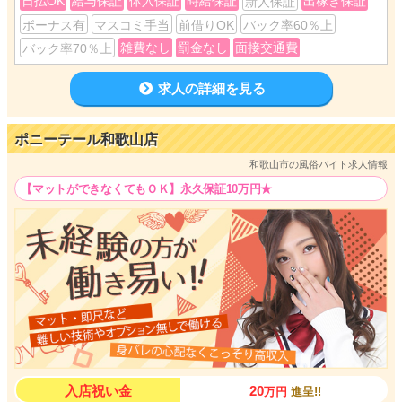
日払OK
給与保証
体入保証
時給保証
出稼ぎ保証
新人保証
それもアナタの働き方に合わせて・・・
ボーナス有
マスコミ手当
前借りOK
バック率60％上
雑費なし
罰金なし
面接交通費
バック率70％上
7時間 45000円
12時間 85000円
14時間 100000円
求人の詳細を見る
もちろんそれ以上も相談可能ですよ♪
ポニーテール和歌山店
絶対に稼がせる自信の表れですo(･ω･´o)
和歌山市の風俗バイト求人情報
『②選べるバック ６０分１．２～３万円！！』
【マットができなくてもＯＫ】永久保証10万円★
なんと６０分１．２ ～ ３万円！！からのスタート★
特別指名料があるから、あなたのご希望に合わせてバック額は無限大(*´∇
｀)ノ
『③大阪・京都から完全送迎！！』
働きたくても、少し遠いかな・・・ってアナタの為に
バニーちゃんは大阪・京都からでも完全送迎(≧∇≦)
毎日ご希望の場所まで送り迎えしますよ♪♪
入店祝い金
20
万円
進呈!!