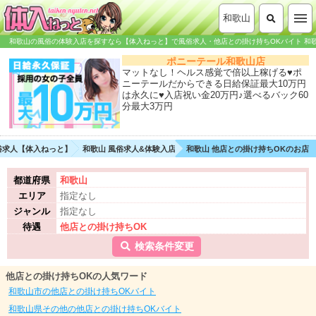
和歌山
歌山の風俗の体験入店を探すなら【体入ねっと】で風俗求人・他店との掛け持ちOKバイト
和歌山でデ
ポニーテール和歌山店
マットなし！ヘルス感覚で倍以上稼げる♥ポ
ニーテールだからできる日給保証最大10万円
は永久に♥入店祝い金20万円♪選べるバック60
分最大3万円
俗求人【体入ねっと】
和歌山 風俗求人&体験入店
和歌山 他店との掛け持ちOKのお店
都道府県
和歌山
エリア
指定なし
ジャンル
指定なし
待遇
他店との掛け持ちOK
検索条件変更
他店との掛け持ちOKの人気ワード
和歌山市の他店との掛け持ちOKバイト
和歌山県その他の他店との掛け持ちOKバイト