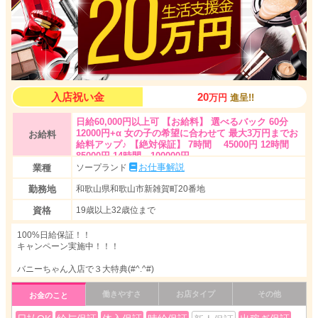
入店祝い金
20
万円
進呈!!
日給60,000円以上可 【お給料】 選べるバック 60分
12000円+α 女の子の希望に合わせて 最大3万円までお
お給料
給料アップ♪ 【絶対保証】 7時間 45000円 12時間
85000円 14時間 100000円
お仕事解説
業種
ソープランド
勤務地
和歌山県和歌山市新雑賀町20番地
資格
19歳以上32歳位まで
100%日給保証！！
キャンペーン実施中！！！
バニーちゃん入店で３大特典(#^.^#)
『①女の子全員に永久保証 最大１０万円！！』
働きやすさ
お店タイプ
その他
お金のこと
経験や見た目なんかに関係なく、女の子全員に永久日給保証(♡˙︶˙♡)